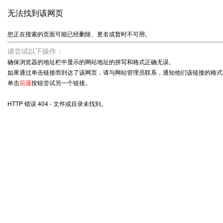
无法找到该网页
您正在搜索的页面可能已经删除、更名或暂时不可用。
请尝试以下操作：
确保浏览器的地址栏中显示的网站地址的拼写和格式正确无误。
如果通过单击链接而到达了该网页，请与网站管理员联系，通知他们该链接的格式
单击
后退
按钮尝试另一个链接。
HTTP 错误 404 - 文件或目录未找到。