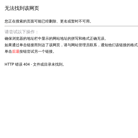
无法找到该网页
您正在搜索的页面可能已经删除、更名或暂时不可用。
请尝试以下操作：
确保浏览器的地址栏中显示的网站地址的拼写和格式正确无误。
如果通过单击链接而到达了该网页，请与网站管理员联系，通知他们该链接的格式
单击
后退
按钮尝试另一个链接。
HTTP 错误 404 - 文件或目录未找到。