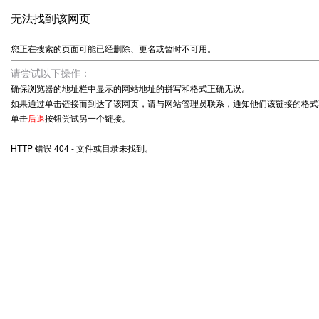
无法找到该网页
您正在搜索的页面可能已经删除、更名或暂时不可用。
请尝试以下操作：
确保浏览器的地址栏中显示的网站地址的拼写和格式正确无误。
如果通过单击链接而到达了该网页，请与网站管理员联系，通知他们该链接的格式
单击
后退
按钮尝试另一个链接。
HTTP 错误 404 - 文件或目录未找到。