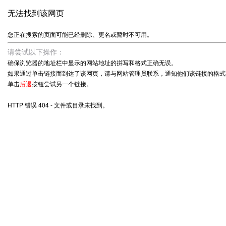
无法找到该网页
您正在搜索的页面可能已经删除、更名或暂时不可用。
请尝试以下操作：
确保浏览器的地址栏中显示的网站地址的拼写和格式正确无误。
如果通过单击链接而到达了该网页，请与网站管理员联系，通知他们该链接的格式
单击
后退
按钮尝试另一个链接。
HTTP 错误 404 - 文件或目录未找到。