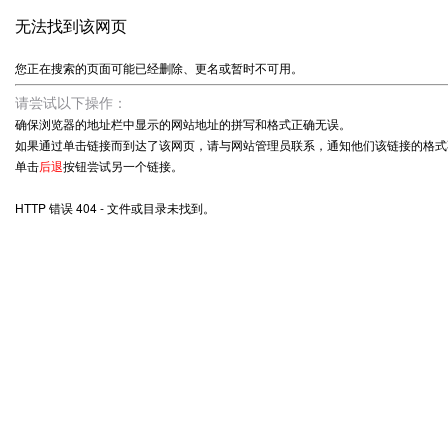
无法找到该网页
您正在搜索的页面可能已经删除、更名或暂时不可用。
请尝试以下操作：
确保浏览器的地址栏中显示的网站地址的拼写和格式正确无误。
如果通过单击链接而到达了该网页，请与网站管理员联系，通知他们该链接的格式
单击
后退
按钮尝试另一个链接。
HTTP 错误 404 - 文件或目录未找到。