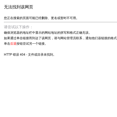
无法找到该网页
您正在搜索的页面可能已经删除、更名或暂时不可用。
请尝试以下操作：
确保浏览器的地址栏中显示的网站地址的拼写和格式正确无误。
如果通过单击链接而到达了该网页，请与网站管理员联系，通知他们该链接的格式
单击
后退
按钮尝试另一个链接。
HTTP 错误 404 - 文件或目录未找到。