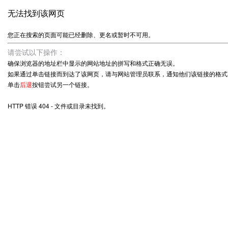
无法找到该网页
您正在搜索的页面可能已经删除、更名或暂时不可用。
请尝试以下操作：
确保浏览器的地址栏中显示的网站地址的拼写和格式正确无误。
如果通过单击链接而到达了该网页，请与网站管理员联系，通知他们该链接的格式
单击
后退
按钮尝试另一个链接。
HTTP 错误 404 - 文件或目录未找到。