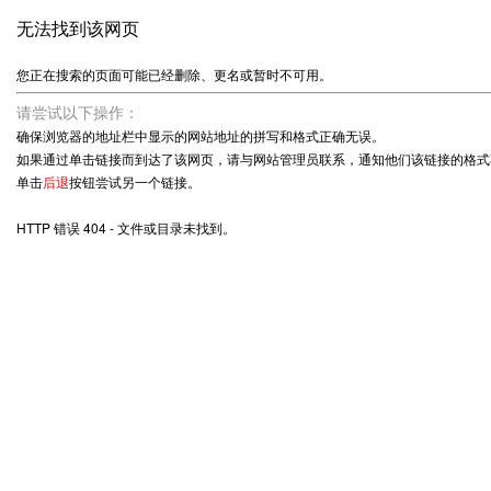
无法找到该网页
您正在搜索的页面可能已经删除、更名或暂时不可用。
请尝试以下操作：
确保浏览器的地址栏中显示的网站地址的拼写和格式正确无误。
如果通过单击链接而到达了该网页，请与网站管理员联系，通知他们该链接的格式
单击
后退
按钮尝试另一个链接。
HTTP 错误 404 - 文件或目录未找到。