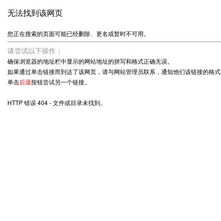
无法找到该网页
您正在搜索的页面可能已经删除、更名或暂时不可用。
请尝试以下操作：
确保浏览器的地址栏中显示的网站地址的拼写和格式正确无误。
如果通过单击链接而到达了该网页，请与网站管理员联系，通知他们该链接的格式
单击
后退
按钮尝试另一个链接。
HTTP 错误 404 - 文件或目录未找到。