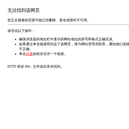
无法找到该网页
您正在搜索的页面可能已经删除、更名或暂时不可用。
请尝试以下操作：
确保浏览器的地址栏中显示的网站地址的拼写和格式正确无误。
如果通过单击链接而到达了该网页，请与网站管理员联系，通知他们该
不正确。
单击
后退
按钮尝试另一个链接。
HTTP 错误 404 - 文件或目录未找到。