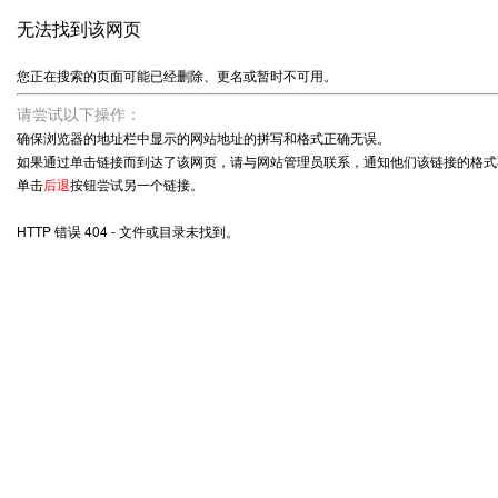
无法找到该网页
您正在搜索的页面可能已经删除、更名或暂时不可用。
请尝试以下操作：
确保浏览器的地址栏中显示的网站地址的拼写和格式正确无误。
如果通过单击链接而到达了该网页，请与网站管理员联系，通知他们该链接的格式
单击
后退
按钮尝试另一个链接。
HTTP 错误 404 - 文件或目录未找到。