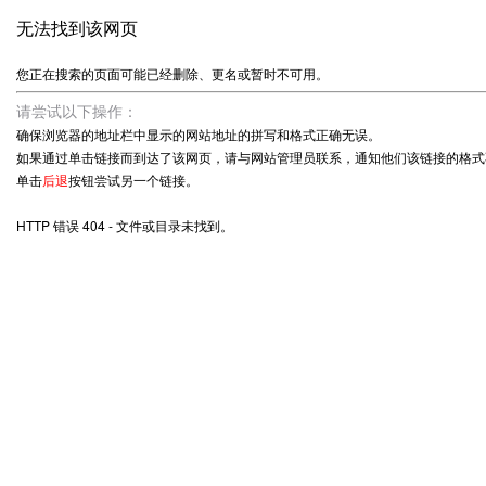
无法找到该网页
您正在搜索的页面可能已经删除、更名或暂时不可用。
请尝试以下操作：
确保浏览器的地址栏中显示的网站地址的拼写和格式正确无误。
如果通过单击链接而到达了该网页，请与网站管理员联系，通知他们该链接的格式
单击
后退
按钮尝试另一个链接。
HTTP 错误 404 - 文件或目录未找到。