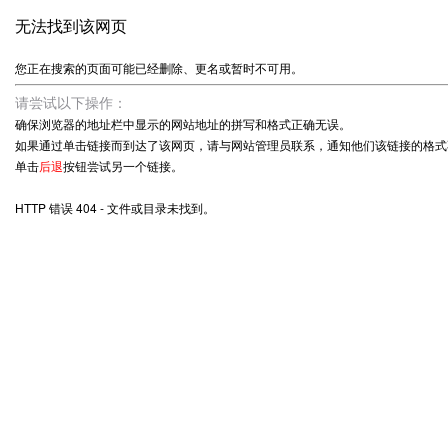
无法找到该网页
您正在搜索的页面可能已经删除、更名或暂时不可用。
请尝试以下操作：
确保浏览器的地址栏中显示的网站地址的拼写和格式正确无误。
如果通过单击链接而到达了该网页，请与网站管理员联系，通知他们该链接的格式
单击
后退
按钮尝试另一个链接。
HTTP 错误 404 - 文件或目录未找到。