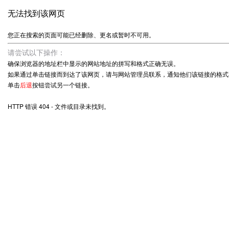
无法找到该网页
您正在搜索的页面可能已经删除、更名或暂时不可用。
请尝试以下操作：
确保浏览器的地址栏中显示的网站地址的拼写和格式正确无误。
如果通过单击链接而到达了该网页，请与网站管理员联系，通知他们该链接的格式
单击
后退
按钮尝试另一个链接。
HTTP 错误 404 - 文件或目录未找到。