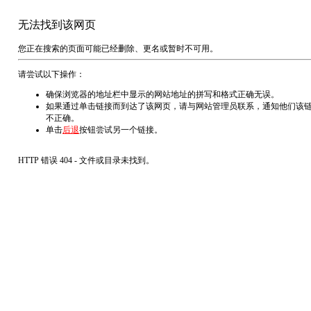
无法找到该网页
您正在搜索的页面可能已经删除、更名或暂时不可用。
请尝试以下操作：
确保浏览器的地址栏中显示的网站地址的拼写和格式正确无误。
如果通过单击链接而到达了该网页，请与网站管理员联系，通知他们该
不正确。
单击
后退
按钮尝试另一个链接。
HTTP 错误 404 - 文件或目录未找到。