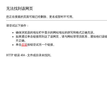
无法找到该网页
您正在搜索的页面可能已经删除、更名或暂时不可用。
请尝试以下操作：
确保浏览器的地址栏中显示的网站地址的拼写和格式正确无误。
如果通过单击链接而到达了该网页，请与网站管理员联系，通知他们该
不正确。
单击
后退
按钮尝试另一个链接。
HTTP 错误 404 - 文件或目录未找到。