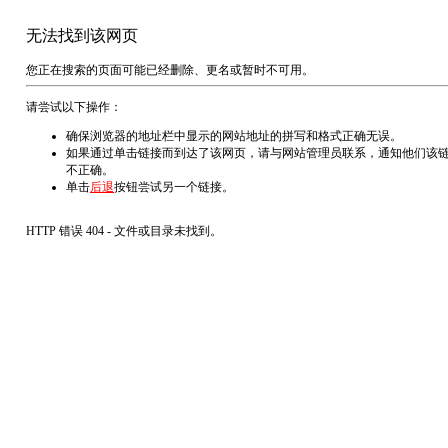
无法找到该网页
您正在搜索的页面可能已经删除、更名或暂时不可用。
请尝试以下操作：
确保浏览器的地址栏中显示的网站地址的拼写和格式正确无误。
如果通过单击链接而到达了该网页，请与网站管理员联系，通知他们该
不正确。
单击
后退
按钮尝试另一个链接。
HTTP 错误 404 - 文件或目录未找到。