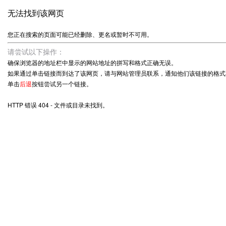
无法找到该网页
您正在搜索的页面可能已经删除、更名或暂时不可用。
请尝试以下操作：
确保浏览器的地址栏中显示的网站地址的拼写和格式正确无误。
如果通过单击链接而到达了该网页，请与网站管理员联系，通知他们该链接的格式
单击
后退
按钮尝试另一个链接。
HTTP 错误 404 - 文件或目录未找到。