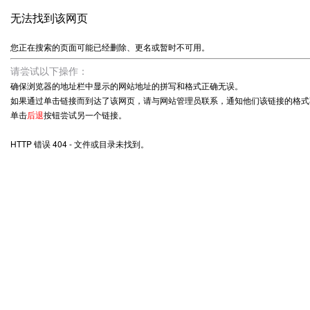
无法找到该网页
您正在搜索的页面可能已经删除、更名或暂时不可用。
请尝试以下操作：
确保浏览器的地址栏中显示的网站地址的拼写和格式正确无误。
如果通过单击链接而到达了该网页，请与网站管理员联系，通知他们该链接的格式
单击
后退
按钮尝试另一个链接。
HTTP 错误 404 - 文件或目录未找到。