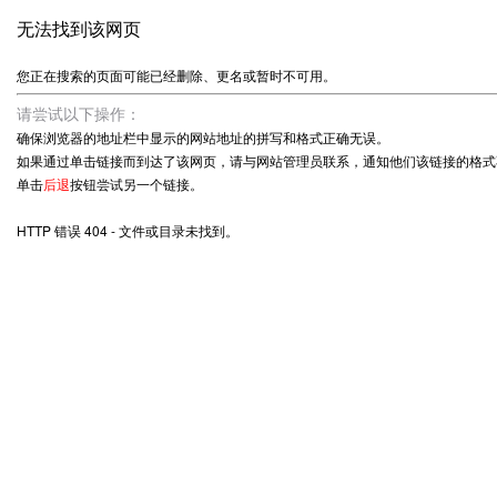
无法找到该网页
您正在搜索的页面可能已经删除、更名或暂时不可用。
请尝试以下操作：
确保浏览器的地址栏中显示的网站地址的拼写和格式正确无误。
如果通过单击链接而到达了该网页，请与网站管理员联系，通知他们该链接的格式
单击
后退
按钮尝试另一个链接。
HTTP 错误 404 - 文件或目录未找到。