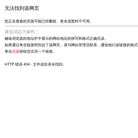
无法找到该网页
您正在搜索的页面可能已经删除、更名或暂时不可用。
请尝试以下操作：
确保浏览器的地址栏中显示的网站地址的拼写和格式正确无误。
如果通过单击链接而到达了该网页，请与网站管理员联系，通知他们该链接的格式
单击
后退
按钮尝试另一个链接。
HTTP 错误 404 - 文件或目录未找到。