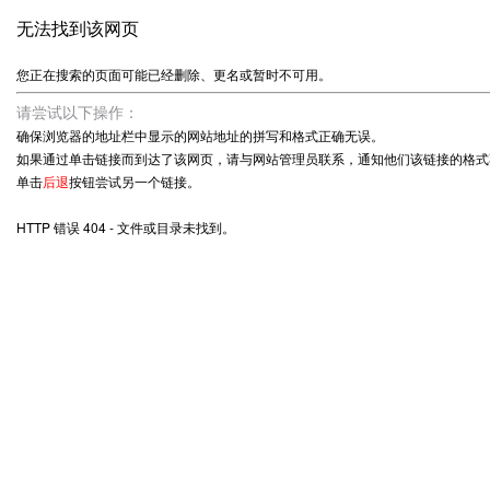
无法找到该网页
您正在搜索的页面可能已经删除、更名或暂时不可用。
请尝试以下操作：
确保浏览器的地址栏中显示的网站地址的拼写和格式正确无误。
如果通过单击链接而到达了该网页，请与网站管理员联系，通知他们该链接的格式
单击
后退
按钮尝试另一个链接。
HTTP 错误 404 - 文件或目录未找到。