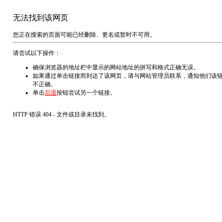
无法找到该网页
您正在搜索的页面可能已经删除、更名或暂时不可用。
请尝试以下操作：
确保浏览器的地址栏中显示的网站地址的拼写和格式正确无误。
如果通过单击链接而到达了该网页，请与网站管理员联系，通知他们该
不正确。
单击
后退
按钮尝试另一个链接。
HTTP 错误 404 - 文件或目录未找到。