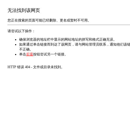
无法找到该网页
您正在搜索的页面可能已经删除、更名或暂时不可用。
请尝试以下操作：
确保浏览器的地址栏中显示的网站地址的拼写和格式正确无误。
如果通过单击链接而到达了该网页，请与网站管理员联系，通知他们该
不正确。
单击
后退
按钮尝试另一个链接。
HTTP 错误 404 - 文件或目录未找到。