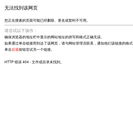
无法找到该网页
您正在搜索的页面可能已经删除、更名或暂时不可用。
请尝试以下操作：
确保浏览器的地址栏中显示的网站地址的拼写和格式正确无误。
如果通过单击链接而到达了该网页，请与网站管理员联系，通知他们该链接的格式
单击
后退
按钮尝试另一个链接。
HTTP 错误 404 - 文件或目录未找到。