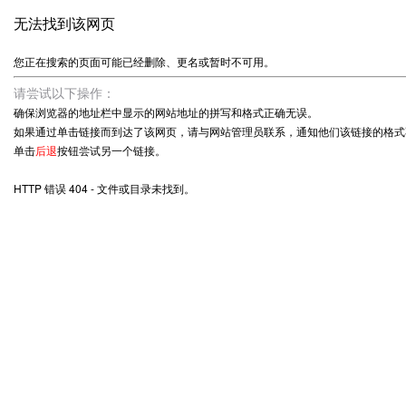
无法找到该网页
您正在搜索的页面可能已经删除、更名或暂时不可用。
请尝试以下操作：
确保浏览器的地址栏中显示的网站地址的拼写和格式正确无误。
如果通过单击链接而到达了该网页，请与网站管理员联系，通知他们该链接的格式
单击
后退
按钮尝试另一个链接。
HTTP 错误 404 - 文件或目录未找到。