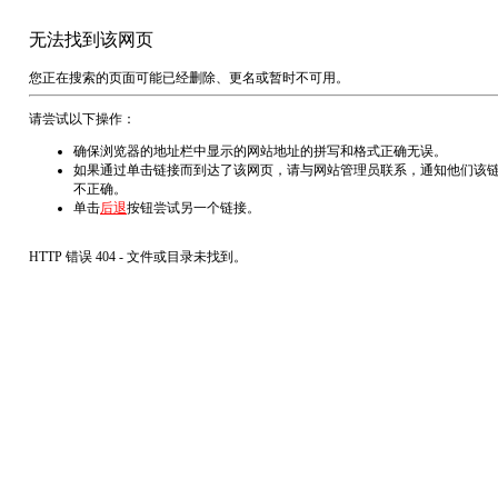
无法找到该网页
您正在搜索的页面可能已经删除、更名或暂时不可用。
请尝试以下操作：
确保浏览器的地址栏中显示的网站地址的拼写和格式正确无误。
如果通过单击链接而到达了该网页，请与网站管理员联系，通知他们该
不正确。
单击
后退
按钮尝试另一个链接。
HTTP 错误 404 - 文件或目录未找到。