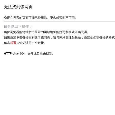
无法找到该网页
您正在搜索的页面可能已经删除、更名或暂时不可用。
请尝试以下操作：
确保浏览器的地址栏中显示的网站地址的拼写和格式正确无误。
如果通过单击链接而到达了该网页，请与网站管理员联系，通知他们该链接的格式
单击
后退
按钮尝试另一个链接。
HTTP 错误 404 - 文件或目录未找到。