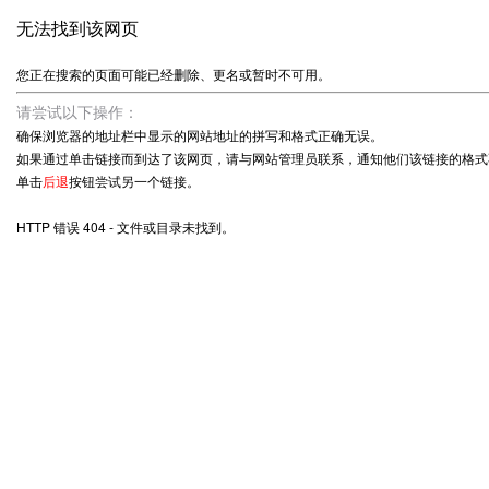
无法找到该网页
您正在搜索的页面可能已经删除、更名或暂时不可用。
请尝试以下操作：
确保浏览器的地址栏中显示的网站地址的拼写和格式正确无误。
如果通过单击链接而到达了该网页，请与网站管理员联系，通知他们该链接的格式
单击
后退
按钮尝试另一个链接。
HTTP 错误 404 - 文件或目录未找到。