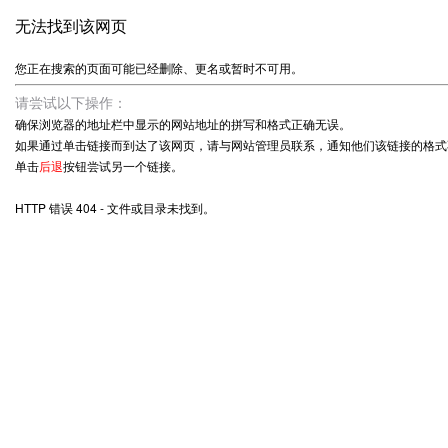
无法找到该网页
您正在搜索的页面可能已经删除、更名或暂时不可用。
请尝试以下操作：
确保浏览器的地址栏中显示的网站地址的拼写和格式正确无误。
如果通过单击链接而到达了该网页，请与网站管理员联系，通知他们该链接的格式
单击
后退
按钮尝试另一个链接。
HTTP 错误 404 - 文件或目录未找到。