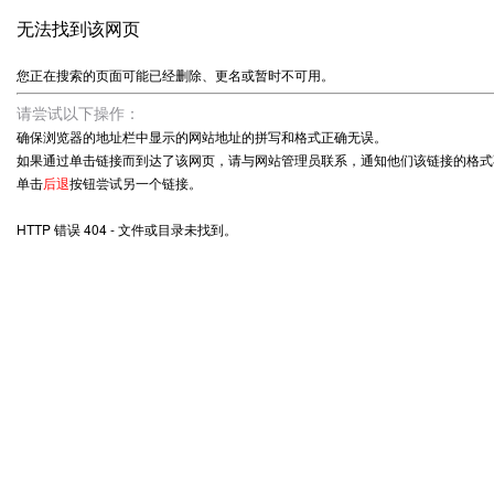
无法找到该网页
您正在搜索的页面可能已经删除、更名或暂时不可用。
请尝试以下操作：
确保浏览器的地址栏中显示的网站地址的拼写和格式正确无误。
如果通过单击链接而到达了该网页，请与网站管理员联系，通知他们该链接的格式
单击
后退
按钮尝试另一个链接。
HTTP 错误 404 - 文件或目录未找到。