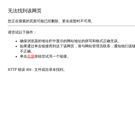
无法找到该网页
您正在搜索的页面可能已经删除、更名或暂时不可用。
请尝试以下操作：
确保浏览器的地址栏中显示的网站地址的拼写和格式正确无误。
如果通过单击链接而到达了该网页，请与网站管理员联系，通知他们该
不正确。
单击
后退
按钮尝试另一个链接。
HTTP 错误 404 - 文件或目录未找到。