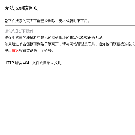
无法找到该网页
您正在搜索的页面可能已经删除、更名或暂时不可用。
请尝试以下操作：
确保浏览器的地址栏中显示的网站地址的拼写和格式正确无误。
如果通过单击链接而到达了该网页，请与网站管理员联系，通知他们该链接的格式
单击
后退
按钮尝试另一个链接。
HTTP 错误 404 - 文件或目录未找到。