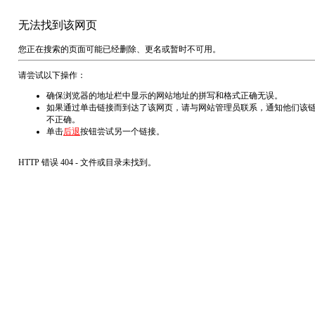
无法找到该网页
您正在搜索的页面可能已经删除、更名或暂时不可用。
请尝试以下操作：
确保浏览器的地址栏中显示的网站地址的拼写和格式正确无误。
如果通过单击链接而到达了该网页，请与网站管理员联系，通知他们该
不正确。
单击
后退
按钮尝试另一个链接。
HTTP 错误 404 - 文件或目录未找到。