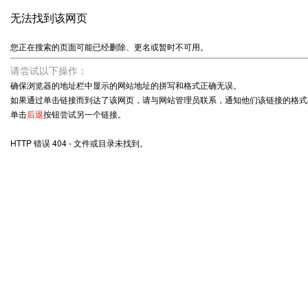
无法找到该网页
您正在搜索的页面可能已经删除、更名或暂时不可用。
请尝试以下操作：
确保浏览器的地址栏中显示的网站地址的拼写和格式正确无误。
如果通过单击链接而到达了该网页，请与网站管理员联系，通知他们该链接的格式
单击
后退
按钮尝试另一个链接。
HTTP 错误 404 - 文件或目录未找到。