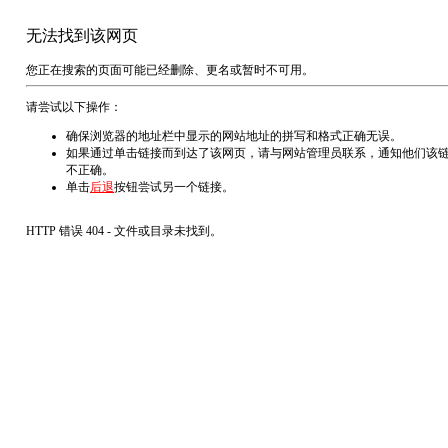
无法找到该网页
您正在搜索的页面可能已经删除、更名或暂时不可用。
请尝试以下操作：
确保浏览器的地址栏中显示的网站地址的拼写和格式正确无误。
如果通过单击链接而到达了该网页，请与网站管理员联系，通知他们该
不正确。
单击
后退
按钮尝试另一个链接。
HTTP 错误 404 - 文件或目录未找到。