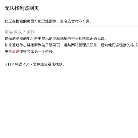
无法找到该网页
您正在搜索的页面可能已经删除、更名或暂时不可用。
请尝试以下操作：
确保浏览器的地址栏中显示的网站地址的拼写和格式正确无误。
如果通过单击链接而到达了该网页，请与网站管理员联系，通知他们该链接的格式
单击
后退
按钮尝试另一个链接。
HTTP 错误 404 - 文件或目录未找到。