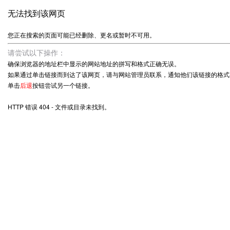
无法找到该网页
您正在搜索的页面可能已经删除、更名或暂时不可用。
请尝试以下操作：
确保浏览器的地址栏中显示的网站地址的拼写和格式正确无误。
如果通过单击链接而到达了该网页，请与网站管理员联系，通知他们该链接的格式
单击
后退
按钮尝试另一个链接。
HTTP 错误 404 - 文件或目录未找到。