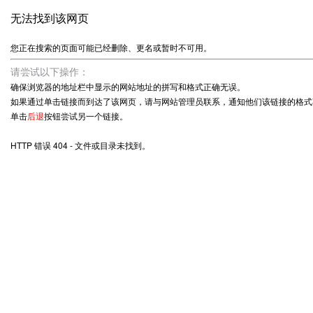
无法找到该网页
您正在搜索的页面可能已经删除、更名或暂时不可用。
请尝试以下操作：
确保浏览器的地址栏中显示的网站地址的拼写和格式正确无误。
如果通过单击链接而到达了该网页，请与网站管理员联系，通知他们该链接的格式
单击
后退
按钮尝试另一个链接。
HTTP 错误 404 - 文件或目录未找到。