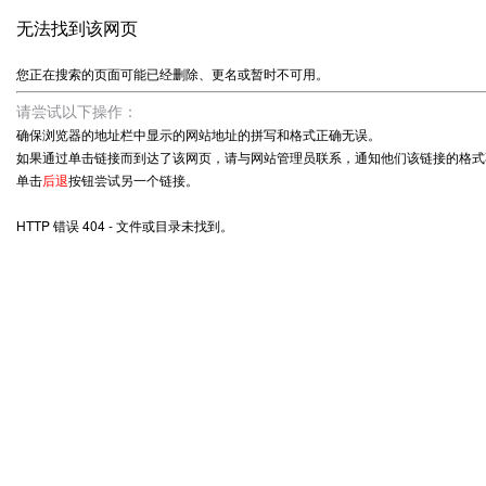
无法找到该网页
您正在搜索的页面可能已经删除、更名或暂时不可用。
请尝试以下操作：
确保浏览器的地址栏中显示的网站地址的拼写和格式正确无误。
如果通过单击链接而到达了该网页，请与网站管理员联系，通知他们该链接的格式
单击
后退
按钮尝试另一个链接。
HTTP 错误 404 - 文件或目录未找到。