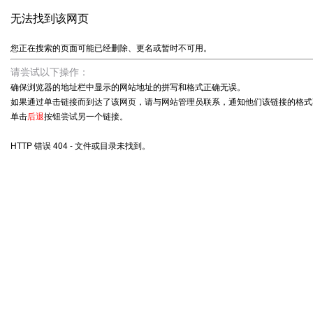
无法找到该网页
您正在搜索的页面可能已经删除、更名或暂时不可用。
请尝试以下操作：
确保浏览器的地址栏中显示的网站地址的拼写和格式正确无误。
如果通过单击链接而到达了该网页，请与网站管理员联系，通知他们该链接的格式
单击
后退
按钮尝试另一个链接。
HTTP 错误 404 - 文件或目录未找到。