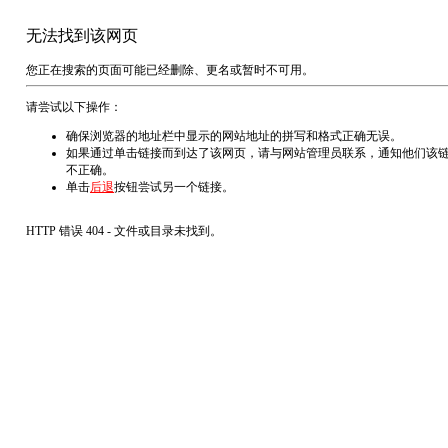
无法找到该网页
您正在搜索的页面可能已经删除、更名或暂时不可用。
请尝试以下操作：
确保浏览器的地址栏中显示的网站地址的拼写和格式正确无误。
如果通过单击链接而到达了该网页，请与网站管理员联系，通知他们该
不正确。
单击
后退
按钮尝试另一个链接。
HTTP 错误 404 - 文件或目录未找到。