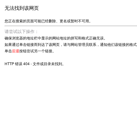
无法找到该网页
您正在搜索的页面可能已经删除、更名或暂时不可用。
请尝试以下操作：
确保浏览器的地址栏中显示的网站地址的拼写和格式正确无误。
如果通过单击链接而到达了该网页，请与网站管理员联系，通知他们该链接的格式
单击
后退
按钮尝试另一个链接。
HTTP 错误 404 - 文件或目录未找到。