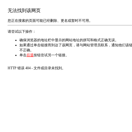
无法找到该网页
您正在搜索的页面可能已经删除、更名或暂时不可用。
请尝试以下操作：
确保浏览器的地址栏中显示的网站地址的拼写和格式正确无误。
如果通过单击链接而到达了该网页，请与网站管理员联系，通知他们该
不正确。
单击
后退
按钮尝试另一个链接。
HTTP 错误 404 - 文件或目录未找到。