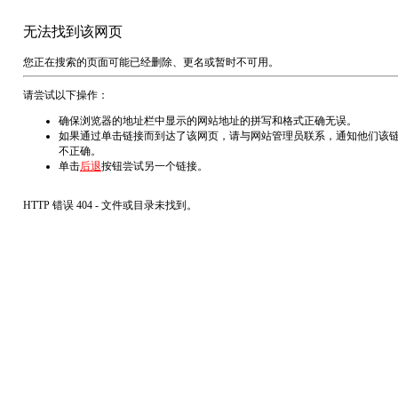
无法找到该网页
您正在搜索的页面可能已经删除、更名或暂时不可用。
请尝试以下操作：
确保浏览器的地址栏中显示的网站地址的拼写和格式正确无误。
如果通过单击链接而到达了该网页，请与网站管理员联系，通知他们该
不正确。
单击
后退
按钮尝试另一个链接。
HTTP 错误 404 - 文件或目录未找到。