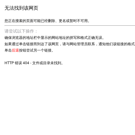
无法找到该网页
您正在搜索的页面可能已经删除、更名或暂时不可用。
请尝试以下操作：
确保浏览器的地址栏中显示的网站地址的拼写和格式正确无误。
如果通过单击链接而到达了该网页，请与网站管理员联系，通知他们该链接的格式
单击
后退
按钮尝试另一个链接。
HTTP 错误 404 - 文件或目录未找到。