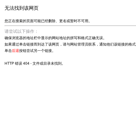
无法找到该网页
您正在搜索的页面可能已经删除、更名或暂时不可用。
请尝试以下操作：
确保浏览器的地址栏中显示的网站地址的拼写和格式正确无误。
如果通过单击链接而到达了该网页，请与网站管理员联系，通知他们该链接的格式
单击
后退
按钮尝试另一个链接。
HTTP 错误 404 - 文件或目录未找到。