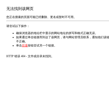
无法找到该网页
您正在搜索的页面可能已经删除、更名或暂时不可用。
请尝试以下操作：
确保浏览器的地址栏中显示的网站地址的拼写和格式正确无误。
如果通过单击链接而到达了该网页，请与网站管理员联系，通知他们该
不正确。
单击
后退
按钮尝试另一个链接。
HTTP 错误 404 - 文件或目录未找到。