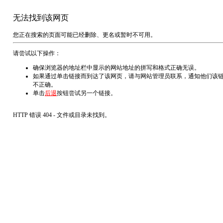
无法找到该网页
您正在搜索的页面可能已经删除、更名或暂时不可用。
请尝试以下操作：
确保浏览器的地址栏中显示的网站地址的拼写和格式正确无误。
如果通过单击链接而到达了该网页，请与网站管理员联系，通知他们该
不正确。
单击
后退
按钮尝试另一个链接。
HTTP 错误 404 - 文件或目录未找到。