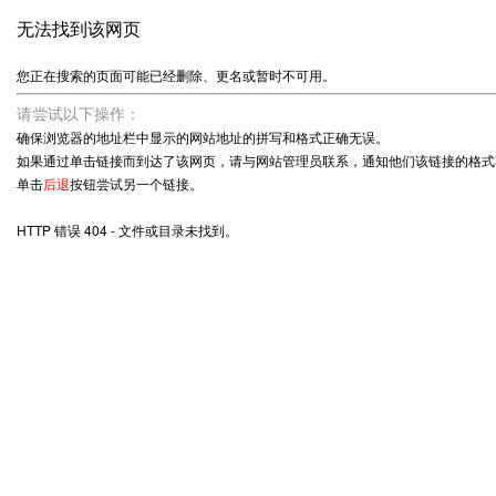
无法找到该网页
您正在搜索的页面可能已经删除、更名或暂时不可用。
请尝试以下操作：
确保浏览器的地址栏中显示的网站地址的拼写和格式正确无误。
如果通过单击链接而到达了该网页，请与网站管理员联系，通知他们该链接的格式
单击
后退
按钮尝试另一个链接。
HTTP 错误 404 - 文件或目录未找到。